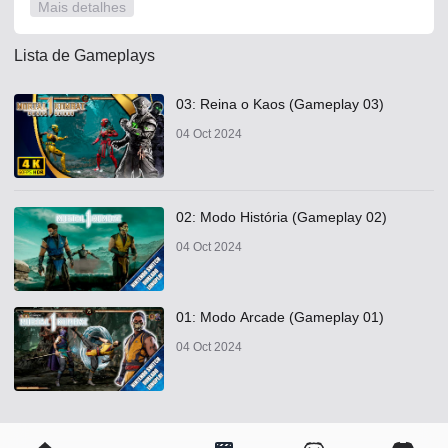
Mais detalhes
alguém começa a manipular Shang Tsung e Quan Chi das
sombras na tentativa de sabotar os planos de Liu
Lista de Gameplays
03: Reina o Kaos (Gameplay 03)
04 Oct 2024
02: Modo História (Gameplay 02)
04 Oct 2024
01: Modo Arcade (Gameplay 01)
04 Oct 2024