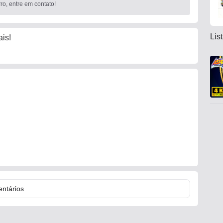
o, entre em contato!
Lis
is!
ntários