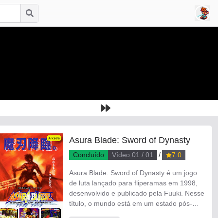
Asura Blade: Sword of Dynasty
Concluído
Vídeo 01 / 01
7.0
Asura Blade: Sword of Dynasty é um jogo
de luta lançado para fliperamas em 1998,
desenvolvido e publicado pela Fuuki. Nesse
título, o mundo está em um estado pós-
apocalíptico, onde a fantasia e a tecnologia