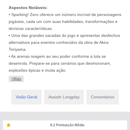
acontecimentos do inicio do anime de Dragon Ball Z e vai até
Aspectos Notáveis:
o fim do arco "Torneio do Poder" do anime Dragon Ball
• Sparking! Zero oferece um número incrível de personagens
Super, acrescentando algumas cenas novas e alternativas
jogáveis, cada um com suas habilidades, transformações e
dependendo de algumas de suas escolhas ou desfechos em
técnicas características.
batalhas.
• Uma das grandes sacadas do jogo é apresentar desfechos
alternativos para eventos conhecidos da obra de Akira
Toriyama.
• As arenas reagem ao seu poder conforme a luta se
desenrola. Prepare-se para cenários que desmoronam,
explosões épicas e muita ação.
+Mais
Visão Geral
Assistir Longplay
Comentários
8.2
Pontuação Média